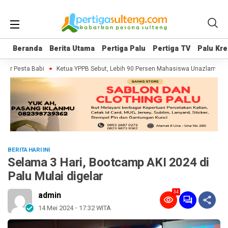
Beranda
Beranda
Berita Utama
Berita Utama
Pertiga Palu
Pertiga Palu
Pertiga TV
Pertiga TV
Palu Kre
Palu Kre
er Pesta Babi
Ketua YPPB Sebut, Lebih 90 Persen Mahasiswa Unazlam Dapa
BERITA HARI INI
Selama 3 Hari, Bootcamp AKI 2024 di
Palu Mulai digelar
34
admin
14 Mei 2024 - 17:32 WITA