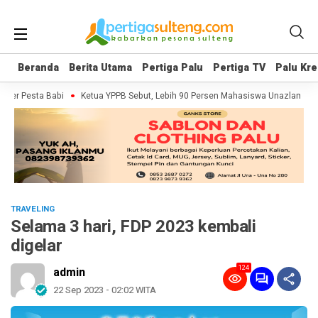
Beranda
Beranda
Berita Utama
Berita Utama
Pertiga Palu
Pertiga Palu
Pertiga TV
Pertiga TV
Palu Kre
Palu Kre
er Pesta Babi
Ketua YPPB Sebut, Lebih 90 Persen Mahasiswa Unazlam Dapa
TRAVELING
Selama 3 hari, FDP 2023 kembali
digelar
124
admin
22 Sep 2023 - 02:02 WITA