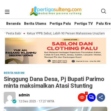
Beranda
Beranda
Berita Utama
Berita Utama
Pertiga Palu
Pertiga Palu
Pertiga TV
Pertiga TV
Palu Kre
Palu Kre
r Pesta Babi
Ketua YPPB Sebut, Lebih 90 Persen Mahasiswa Unazlam Dapat
BERITA HARI INI
Singgung Dana Desa, Pj Bupati Parimo
minta maksimalkan Atasi Stunting
7
admin
12 Des 2023 - 17:27 WITA