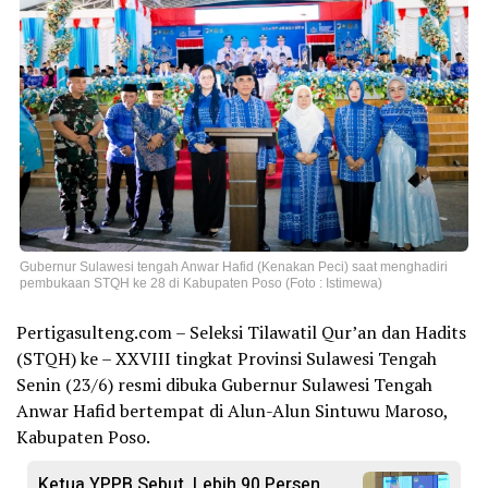
Gubernur Sulawesi tengah Anwar Hafid (Kenakan Peci) saat menghadiri
pembukaan STQH ke 28 di Kabupaten Poso (Foto : Istimewa)
Pertigasulteng.com – Seleksi Tilawatil Qur’an dan Hadits
(STQH) ke – XXVIII tingkat Provinsi Sulawesi Tengah
Senin (23/6) resmi dibuka Gubernur Sulawesi Tengah
Anwar Hafid bertempat di Alun-Alun Sintuwu Maroso,
Kabupaten Poso.
Ketua YPPB Sebut, Lebih 90 Persen