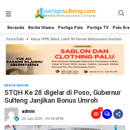
Beranda
Beranda
Berita Utama
Berita Utama
Pertiga Palu
Pertiga Palu
Pertiga TV
Pertiga TV
Palu Kre
Palu Kre
r Pesta Babi
Ketua YPPB Sebut, Lebih 90 Persen Mahasiswa Unazlam Dapat
BERITA HARI INI
STQH Ke 28 digelar di Poso, Gubernur
Sulteng Janjikan Bonus Umroh
38
admin
25 Jun 2025 - 09:24 WITA