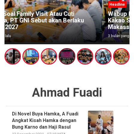
Headline
Wabup Poso Jemput Peluang Besar
Kakao Sulawesi di Forum Strategis
Makassar
3 bulan yang lalu
Ahmad Fuadi
Di Novel Buya Hamka, A Fuadi
Angkat Kisah Hamka dengan
Bung Karno dan Haji Rasul