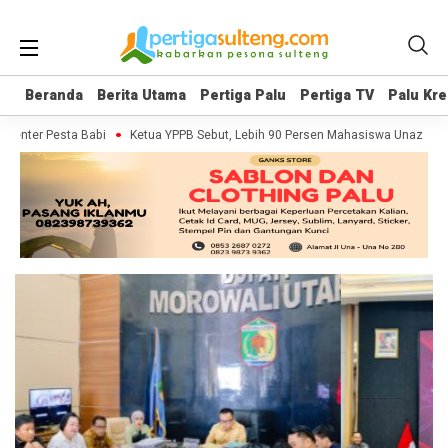
Beranda
Beranda
Berita Utama
Berita Utama
Pertiga Palu
Pertiga Palu
Pertiga TV
Pertiga TV
Palu Kre
Palu Kre
menter Pesta Babi
Ketua YPPB Sebut, Lebih 90 Persen Mahasiswa Unazlam 