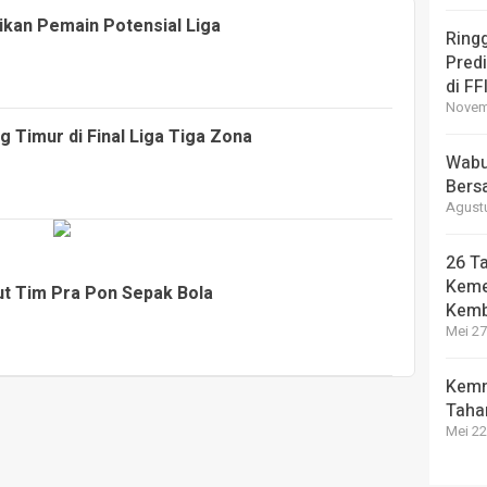
ikan Pemain Potensial Liga
Ring
Pred
di FF
Novemb
g Timur di Final Liga Tiga Zona
Wabup
Bers
Agustu
26 Ta
Keme
but Tim Pra Pon Sepak Bola
Kemb
Mei 27
Kemn
Taha
Mei 22