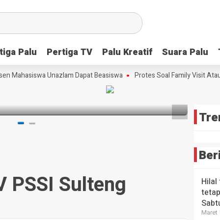
Scre
Lang
Tim
Strat
Meng
Ceta
Peri
Bibit
tiga Palu
tiga Palu
Pertiga TV
Pertiga TV
Palu Kreatif
Palu Kreatif
Suara Palu
Suara Palu
Kons
HEADLI
Ungg
Wabup
Tekn
Futsa
sta Babi
en Mahasiswa Unazlam Dapat Beasiswa
Protes Soal Family Visit Atau
Maka
Digit
Sulte
Era A
3 bulan 
3 bulan
lalu
4 bulan
Tre
Ber
 PSSI Sulteng
Hilal
tetap
Sabt
Maret 