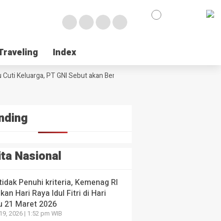
en-
kah
e
egis
urangi
k
laku
Traveling
Traveling
Index
Index
umtif
NE
ul
 Poso Jemput Peluang Besar Kakao Sulawesi di Foru
ologi
l
 Cuti Keluarga, PT GNI Sebut akan Berlaku Januari 2027
ssar
Wabup Poso Je
al di
ng
I
yang lalu
 yang
 yang lalu
nding
ita Nasional
 tidak Penuhi kriteria, Kemenag RI
kan Hari Raya Idul Fitri di Hari
u 21 Maret 2026
19, 2026 | 1:52 pm WIB