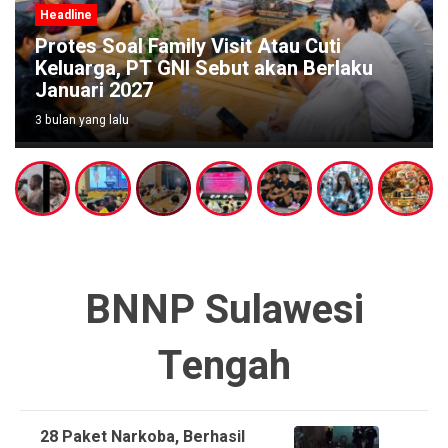
Headline
u Cuti
Wabup Poso Jemput Peluang B
n Berlaku
Kakao Sulawesi di Forum Strat
Makassar
3 bulan yang lalu
BNNP Sulawesi
Tengah
28 Paket Narkoba, Berhasil