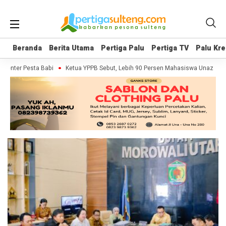
Beranda
Beranda
Berita Utama
Berita Utama
Pertiga Palu
Pertiga Palu
Pertiga TV
Pertiga TV
Palu Kre
Palu Kre
menter Pesta Babi
Ketua YPPB Sebut, Lebih 90 Persen Mahasiswa Unazlam 