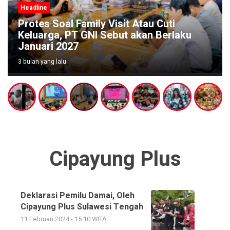
Headline
uti
Wabup Poso Jemput Peluang Bes
erlaku
Kakao Sulawesi di Forum Strategi
Makassar
3 bulan yang lalu
Cipayung Plus
Deklarasi Pemilu Damai, Oleh
Cipayung Plus Sulawesi Tengah
11 Februari 2024 - 15:10 WITA