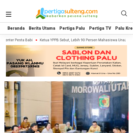
Beranda
Beranda
Berita Utama
Berita Utama
Pertiga Palu
Pertiga Palu
Pertiga TV
Pertiga TV
Palu Kre
Palu Kre
umenter Pesta Babi
Ketua YPPB Sebut, Lebih 90 Persen Mahasiswa Unazlam