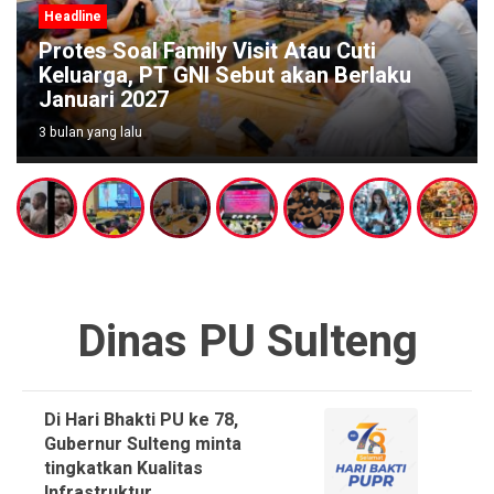
Headline
Wabup Poso Jemput Peluang Besar
u
Kakao Sulawesi di Forum Strategis
Makassar
3 bulan yang lalu
Dinas PU Sulteng
Di Hari Bhakti PU ke 78,
Gubernur Sulteng minta
tingkatkan Kualitas
Infrastruktur