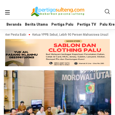
Beranda
Beranda
Berita Utama
Berita Utama
Pertiga Palu
Pertiga Palu
Pertiga TV
Pertiga TV
Palu Kre
Palu Kre
menter Pesta Babi
Ketua YPPB Sebut, Lebih 90 Persen Mahasiswa Unazlam D