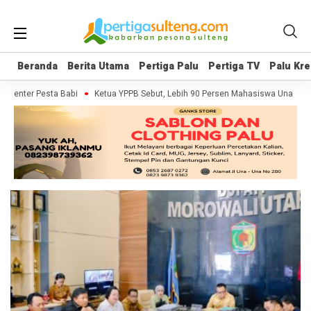
Beranda
Beranda
Berita Utama
Berita Utama
Pertiga Palu
Pertiga Palu
Pertiga TV
Pertiga TV
Palu Kre
Palu Kre
umenter Pesta Babi
Ketua YPPB Sebut, Lebih 90 Persen Mahasiswa Unazlam