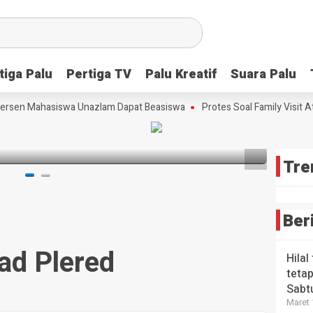
Scre
Lang
Tim
Strat
Meng
Ceta
Peri
Bibit
tiga Palu
tiga Palu
Pertiga TV
Pertiga TV
Palu Kreatif
Palu Kreatif
Suara Palu
Suara Palu
Kons
HEADLI
Ungg
Wabup
Tekn
Futsa
sta Babi
rsen Mahasiswa Unazlam Dapat Beasiswa
Protes Soal Family Visit At
Maka
Digit
Sulte
Era A
3 bulan 
3 bulan
lalu
4 bulan
Tre
Ber
ad Plered
Hilal
tetap
Sabt
Maret 