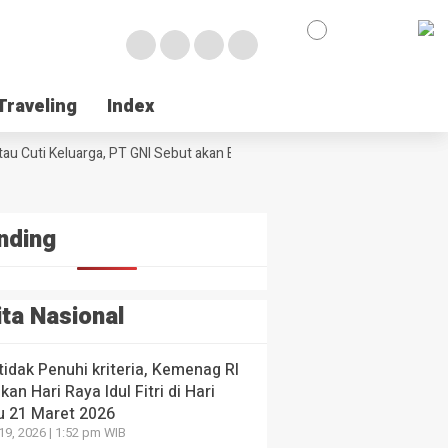
en-
kah
e
egis
urangi
k
laku
Traveling
Traveling
Index
Index
umtif
NE
ul
 Poso Jemput Peluang Besar Kakao Sulawesi di Foru
ologi
l
au Cuti Keluarga, PT GNI Sebut akan Berlaku Januari 2027
ssar
Wabup Poso 
al di
ng
I
yang lalu
 yang
 yang lalu
nding
ita Nasional
 tidak Penuhi kriteria, Kemenag RI
kan Hari Raya Idul Fitri di Hari
u 21 Maret 2026
19, 2026 | 1:52 pm WIB