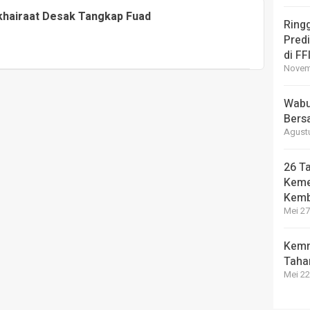
lkhairaat Desak Tangkap Fuad
Ring
Pred
di FF
Novemb
Wabup
Bers
Agustu
26 Ta
Keme
Kemb
Mei 27
Kemn
Taha
Mei 22