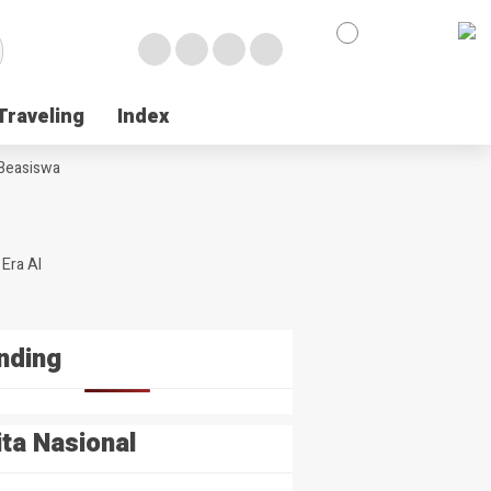
Traveling
Traveling
Index
Index
 Beasiswa
Era AI
nding
ita Nasional