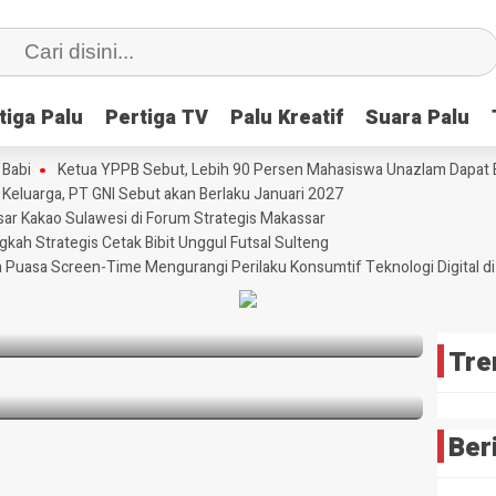
tiga Palu
tiga Palu
Pertiga TV
Pertiga TV
Palu Kreatif
Palu Kreatif
Suara Palu
Suara Palu
 Babi
Ketua YPPB Sebut, Lebih 90 Persen Mahasiswa Unazlam Dapat
i Keluarga, PT GNI Sebut akan Berlaku Januari 2027
r Kakao Sulawesi di Forum Strategis Makassar
gkah Strategis Cetak Bibit Unggul Futsal Sulteng
sta Babi
 Puasa Screen-Time Mengurangi Perilaku Konsumtif Teknologi Digital di 
esar Kakao Sulawesi di Forum Strategis
Tre
Ber