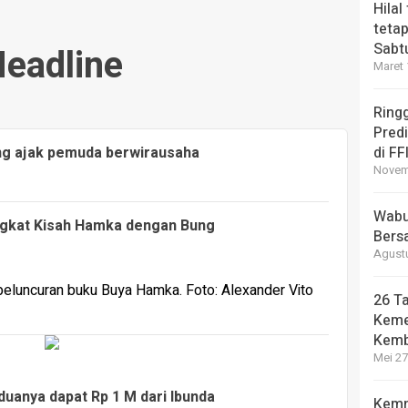
Hilal
tetap
Sabt
eadline
Maret 
Ring
Pred
eng ajak pemuda berwirausaha
di FF
Novemb
Wabup
ngkat Kisah Hamka dengan Bung
Bers
Agustu
26 Ta
Keme
Kemb
Mei 27
uanya dapat Rp 1 M dari Ibunda
Kemn