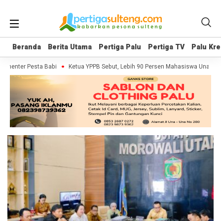
Beranda
Beranda
Berita Utama
Berita Utama
Pertiga Palu
Pertiga Palu
Pertiga TV
Pertiga TV
Palu Kre
Palu Kre
kumenter Pesta Babi
Ketua YPPB Sebut, Lebih 90 Persen Mahasiswa Unazla