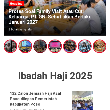
Headline
tau Cuti
Wabup Poso Jemput Peluan
kan Berlaku
Kakao Sulawesi di Forum Str
Makassar
3 bulan yang lalu
Ibadah Haji 2025
132 Calon Jemaah Haji Asal
Poso dilepas Pemerintah
Kabupaten Poso