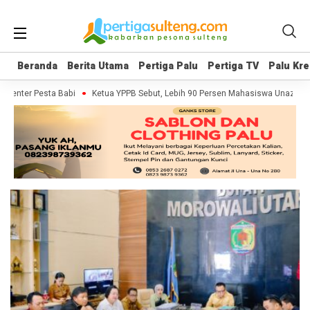
Beranda
Beranda
Berita Utama
Berita Utama
Pertiga Palu
Pertiga Palu
Pertiga TV
Pertiga TV
Palu Kre
Palu Kre
umenter Pesta Babi
Ketua YPPB Sebut, Lebih 90 Persen Mahasiswa Unazlam 