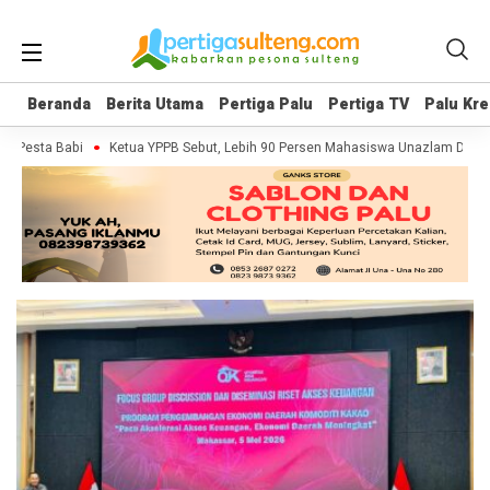
Beranda
Beranda
Berita Utama
Berita Utama
Pertiga Palu
Pertiga Palu
Pertiga TV
Pertiga TV
Palu Kre
Palu Kre
r Pesta Babi
Ketua YPPB Sebut, Lebih 90 Persen Mahasiswa Unazlam Dapat