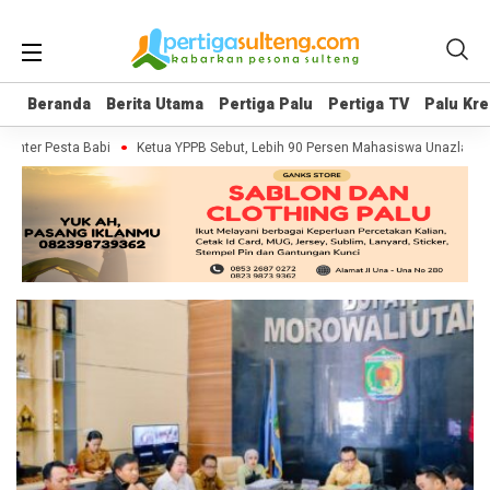
Beranda
Beranda
Berita Utama
Berita Utama
Pertiga Palu
Pertiga Palu
Pertiga TV
Pertiga TV
Palu Kre
Palu Kre
enter Pesta Babi
Ketua YPPB Sebut, Lebih 90 Persen Mahasiswa Unazlam D