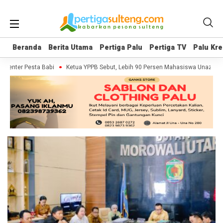
Beranda
Beranda
Berita Utama
Berita Utama
Pertiga Palu
Pertiga Palu
Pertiga TV
Pertiga TV
Palu Kre
Palu Kre
umenter Pesta Babi
Ketua YPPB Sebut, Lebih 90 Persen Mahasiswa Unazlam 