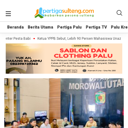
Beranda
Beranda
Berita Utama
Berita Utama
Pertiga Palu
Pertiga Palu
Pertiga TV
Pertiga TV
Palu Kre
Palu Kre
umenter Pesta Babi
Ketua YPPB Sebut, Lebih 90 Persen Mahasiswa Unazlam 