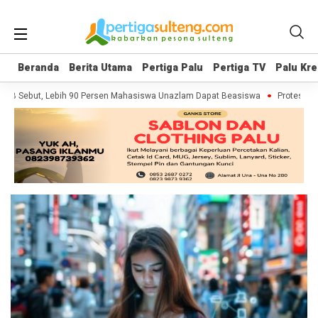
Beranda
Beranda
Berita Utama
Berita Utama
Pertiga Palu
Pertiga Palu
Pertiga TV
Pertiga TV
Palu Kre
Palu Kre
PB Sebut, Lebih 90 Persen Mahasiswa Unazlam Dapat Beasiswa
Protes Soal