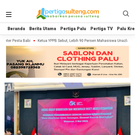
Beranda
Beranda
Berita Utama
Berita Utama
Pertiga Palu
Pertiga Palu
Pertiga TV
Pertiga TV
Palu Kre
Palu Kre
menter Pesta Babi
Ketua YPPB Sebut, Lebih 90 Persen Mahasiswa Unazlam D