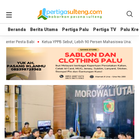
Beranda
Beranda
Berita Utama
Berita Utama
Pertiga Palu
Pertiga Palu
Pertiga TV
Pertiga TV
Palu Kre
Palu Kre
umenter Pesta Babi
Ketua YPPB Sebut, Lebih 90 Persen Mahasiswa Unazlam