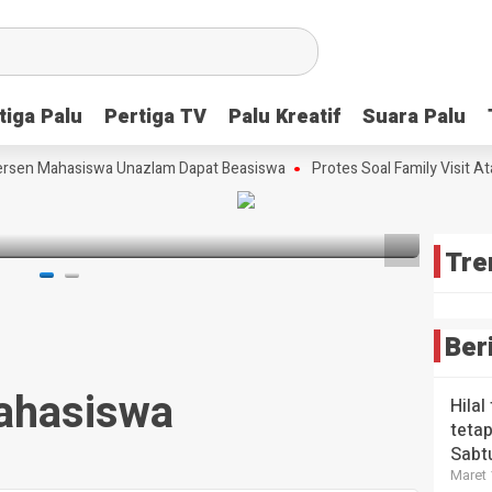
Scre
Lang
Tim
Strat
Meng
Ceta
Peri
Bibit
tiga Palu
tiga Palu
Pertiga TV
Pertiga TV
Palu Kreatif
Palu Kreatif
Suara Palu
Suara Palu
Kons
HEADLI
Ungg
Wabup
Tekn
Futsa
sta Babi
rsen Mahasiswa Unazlam Dapat Beasiswa
Protes Soal Family Visit Ata
Maka
Digit
Sulte
Era A
3 bulan 
3 bulan
lalu
4 bulan
Tre
Ber
ahasiswa
Hilal
tetap
Sabt
Maret 