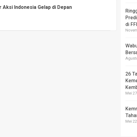
r Aksi Indonesia Gelap di Depan
Ring
Pred
di FF
Novemb
Wabup
Bers
Agustu
26 Ta
Keme
Kemb
Mei 27
Kemn
Taha
Mei 22