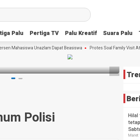
Scre
Lang
Tim
Strat
Meng
Ceta
Peri
Bibit
tiga Palu
tiga Palu
Pertiga TV
Pertiga TV
Palu Kreatif
Palu Kreatif
Suara Palu
Suara Palu
Kons
HEADLI
Ungg
Wabup
Tekn
Futsa
sta Babi
rsen Mahasiswa Unazlam Dapat Beasiswa
Protes Soal Family Visit At
Maka
Digit
Sulte
Era A
3 bulan 
3 bulan
lalu
4 bulan
Tre
Ber
um Polisi
Hilal
tetap
Sabt
Maret 