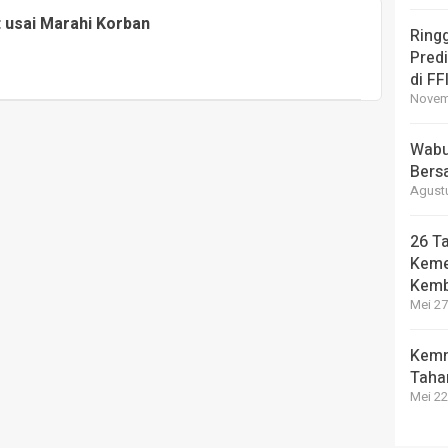
t usai Marahi Korban
Ring
Pred
di FF
Novemb
Wabup
Bers
Agustu
26 Ta
Keme
Kemb
Mei 27
Kemn
Taha
Mei 22