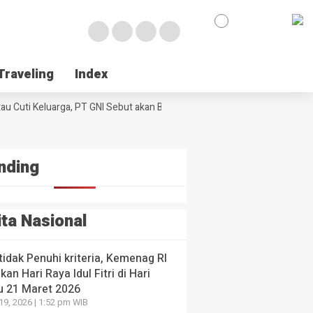
en-
kah
e
egis
urangi
k
laku
Traveling
Traveling
Index
Index
umtif
NE
ul
 Poso Jemput Peluang Besar Kakao Sulawesi di Foru
ologi
l
au Cuti Keluarga, PT GNI Sebut akan Berlaku Januari 2027
ssar
Wabup Poso J
al di
ng
I
yang lalu
 yang
 yang lalu
nding
ita Nasional
 tidak Penuhi kriteria, Kemenag RI
kan Hari Raya Idul Fitri di Hari
u 21 Maret 2026
19, 2026 | 1:52 pm WIB