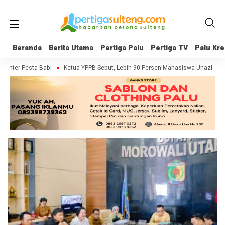
Beranda
Beranda
Berita Utama
Berita Utama
Pertiga Palu
Pertiga Palu
Pertiga TV
Pertiga TV
Palu Kre
Palu Kre
menter Pesta Babi
Ketua YPPB Sebut, Lebih 90 Persen Mahasiswa Unazlam D