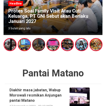
Headline
uti
Wabup Poso Jemput Peluang Bes
erlaku
Kakao Sulawesi di Forum Strategi
Makassar
3 bulan yang lalu
Pantai Matano
Diakhir masa jabatan, Wabup
Morowali resmikan Anjungan
pantai Matano