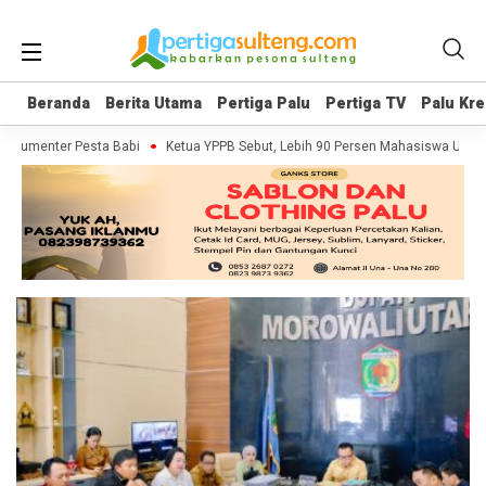
Beranda
Beranda
Berita Utama
Berita Utama
Pertiga Palu
Pertiga Palu
Pertiga TV
Pertiga TV
Palu Kre
Palu Kre
Dokumenter Pesta Babi
Ketua YPPB Sebut, Lebih 90 Persen Mahasiswa Unaz