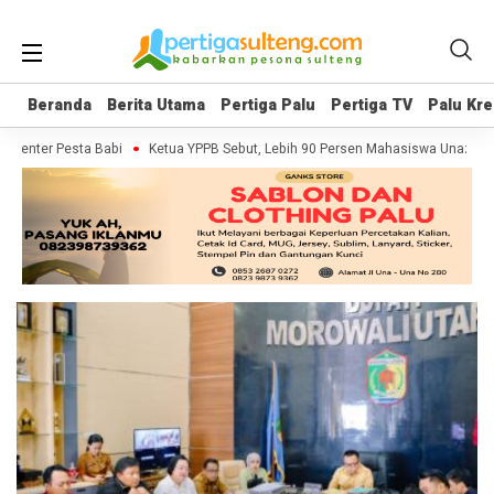
Beranda
Beranda
Berita Utama
Berita Utama
Pertiga Palu
Pertiga Palu
Pertiga TV
Pertiga TV
Palu Kre
Palu Kre
umenter Pesta Babi
Ketua YPPB Sebut, Lebih 90 Persen Mahasiswa Unazlam