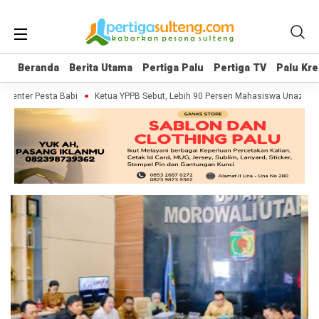
Beranda
Beranda
Berita Utama
Berita Utama
Pertiga Palu
Pertiga Palu
Pertiga TV
Pertiga TV
Palu Kre
Palu Kre
umenter Pesta Babi
Ketua YPPB Sebut, Lebih 90 Persen Mahasiswa Unazlam 