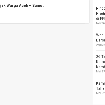
Ajak Warga Aceh – Sumut
Ring
Pred
di FF
Novemb
Wabup
Bers
Agustu
26 Ta
Keme
Kemb
Mei 27
Kemn
Taha
Mei 22