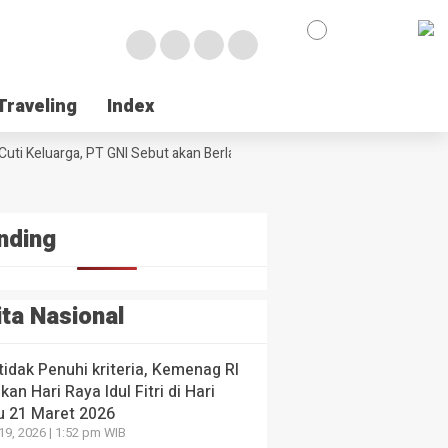
en-
kah
e
egis
urangi
k
laku
Traveling
Traveling
Index
Index
umtif
NE
ul
 Poso Jemput Peluang Besar Kakao Sulawesi di Foru
ologi
l
uti Keluarga, PT GNI Sebut akan Berlaku Januari 2027
ssar
Wabup Poso Jemp
al di
ng
I
yang lalu
 yang
 yang lalu
nding
ita Nasional
 tidak Penuhi kriteria, Kemenag RI
kan Hari Raya Idul Fitri di Hari
u 21 Maret 2026
19, 2026 | 1:52 pm WIB