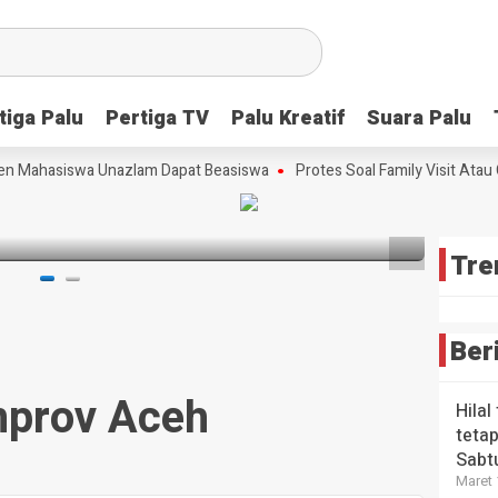
Scre
Lang
Tim
Strat
Meng
Ceta
Peri
Bibit
tiga Palu
tiga Palu
Pertiga TV
Pertiga TV
Palu Kreatif
Palu Kreatif
Suara Palu
Suara Palu
Kons
HEADLI
Ungg
Wabup
Tekn
Futsa
sta Babi
n Mahasiswa Unazlam Dapat Beasiswa
Protes Soal Family Visit Atau C
Maka
Digit
Sulte
Era A
3 bulan 
3 bulan
lalu
4 bulan
Tre
Ber
prov Aceh
Hilal
tetap
Sabt
Maret 