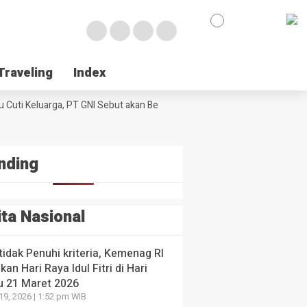
en-
kah
e
egis
urangi
k
laku
Traveling
Traveling
Index
Index
umtif
NE
ul
 Poso Jemput Peluang Besar Kakao Sulawesi di Foru
ologi
l
 Cuti Keluarga, PT GNI Sebut akan Berlaku Januari 2027
ssar
Wabup Poso Je
al di
ng
I
yang lalu
 yang
 yang lalu
nding
ita Nasional
 tidak Penuhi kriteria, Kemenag RI
kan Hari Raya Idul Fitri di Hari
u 21 Maret 2026
19, 2026 | 1:52 pm WIB