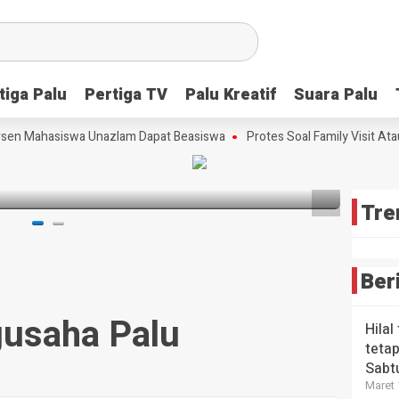
Scre
Lang
Tim
Strat
Meng
Ceta
Peri
Bibit
tiga Palu
tiga Palu
Pertiga TV
Pertiga TV
Palu Kreatif
Palu Kreatif
Suara Palu
Suara Palu
Kons
HEADLI
Ungg
Wabup
Tekn
Futsa
sta Babi
sen Mahasiswa Unazlam Dapat Beasiswa
Protes Soal Family Visit Atau
Maka
Digit
Sulte
Era A
3 bulan 
3 bulan
lalu
4 bulan
Tre
Ber
usaha Palu
Hilal
tetap
Sabt
Maret 