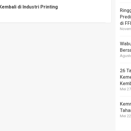
embali di Industri Printing
Ring
Pred
di FF
Novemb
Wabup
Bers
Agustu
26 Ta
Keme
Kemb
Mei 27
Kemn
Taha
Mei 22