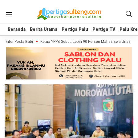
Beranda
Beranda
Berita Utama
Berita Utama
Pertiga Palu
Pertiga Palu
Pertiga TV
Pertiga TV
Palu Kre
Palu Kre
umenter Pesta Babi
Ketua YPPB Sebut, Lebih 90 Persen Mahasiswa Unazlam 