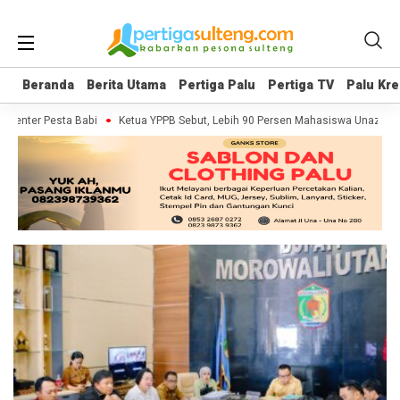
Beranda
Beranda
Berita Utama
Berita Utama
Pertiga Palu
Pertiga Palu
Pertiga TV
Pertiga TV
Palu Kre
Palu Kre
umenter Pesta Babi
Ketua YPPB Sebut, Lebih 90 Persen Mahasiswa Unazlam 