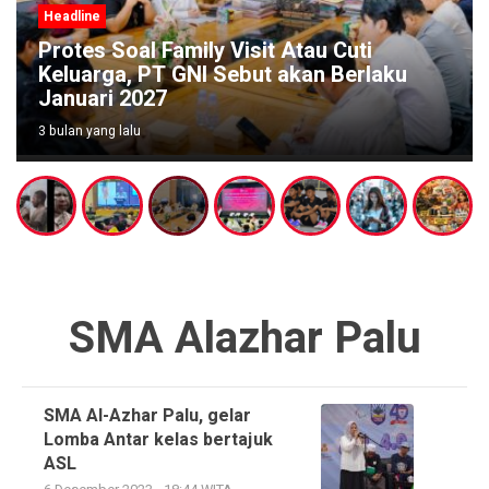
Headline
Wabup Poso Jemput Peluang Besar
aku
Kakao Sulawesi di Forum Strategis
Makassar
3 bulan yang lalu
SMA Alazhar Palu
SMA Al-Azhar Palu, gelar
Lomba Antar kelas bertajuk
ASL