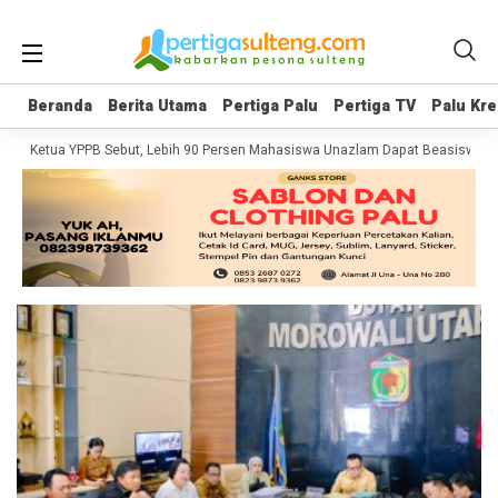
Beranda
Beranda
Berita Utama
Berita Utama
Pertiga Palu
Pertiga Palu
Pertiga TV
Pertiga TV
Palu Kre
Palu Kre
Ketua YPPB Sebut, Lebih 90 Persen Mahasiswa Unazlam Dapat Beasiswa