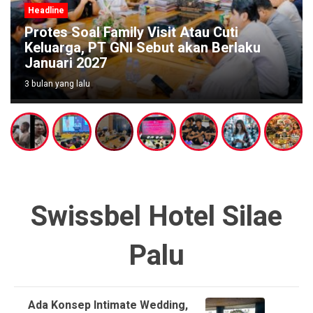
Headline
Wabup Poso Jemput Peluang Besar
Kakao Sulawesi di Forum Strategis
Makassar
3 bulan yang lalu
Swissbel Hotel Silae
Palu
Ada Konsep Intimate Wedding,