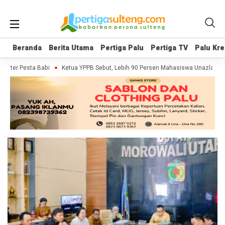
Beranda
Beranda
Berita Utama
Berita Utama
Pertiga Palu
Pertiga Palu
Pertiga TV
Pertiga TV
Palu Kre
Palu Kre
nter Pesta Babi
Ketua YPPB Sebut, Lebih 90 Persen Mahasiswa Unazlam Da