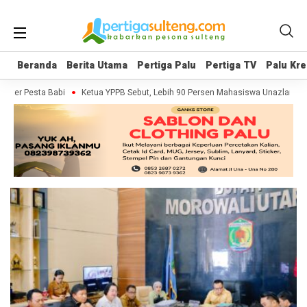
Beranda
Beranda
Berita Utama
Berita Utama
Pertiga Palu
Pertiga Palu
Pertiga TV
Pertiga TV
Palu Kre
Palu Kre
enter Pesta Babi
Ketua YPPB Sebut, Lebih 90 Persen Mahasiswa Unazlam Da