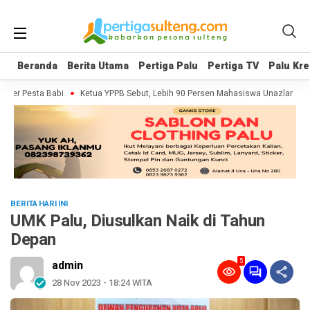
Beranda
Beranda
Berita Utama
Berita Utama
Pertiga Palu
Pertiga Palu
Pertiga TV
Pertiga TV
Palu Kre
Palu Kre
ter Pesta Babi
Ketua YPPB Sebut, Lebih 90 Persen Mahasiswa Unazlam Dapa
BERITA HARI INI
UMK Palu, Diusulkan Naik di Tahun
Depan
5
admin
28 Nov 2023 - 18:24 WITA