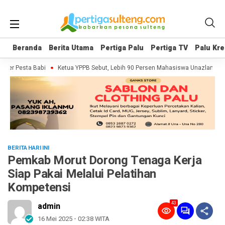
Beranda
Beranda
Berita Utama
Berita Utama
Pertiga Palu
Pertiga Palu
Pertiga TV
Pertiga TV
Palu Kre
Palu Kre
ter Pesta Babi
Ketua YPPB Sebut, Lebih 90 Persen Mahasiswa Unazlam Dapa
BERITA HARI INI
Pemkab Morut Dorong Tenaga Kerja
Siap Pakai Melalui Pelatihan
Kompetensi
43
admin
16 Mei 2025 - 02:38 WITA