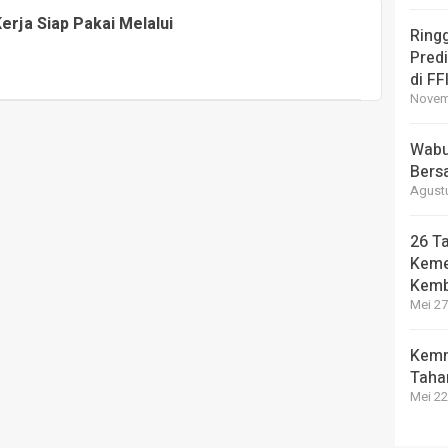
rja Siap Pakai Melalui
Ring
Pred
di FF
Novemb
Wabup
Bers
Agustu
26 Ta
Keme
Kemb
Mei 27
Kemn
Taha
Mei 22