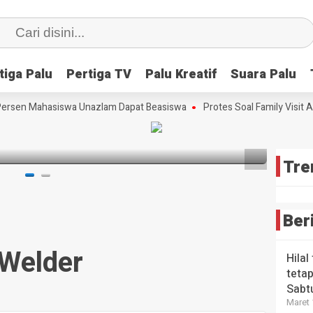
Scre
Lang
Tim
Strat
Meng
Ceta
Peri
Bibit
tiga Palu
tiga Palu
Pertiga TV
Pertiga TV
Palu Kreatif
Palu Kreatif
Suara Palu
Suara Palu
Kons
HEADLI
Ungg
Wabup
Tekn
Futsa
sta Babi
ersen Mahasiswa Unazlam Dapat Beasiswa
Protes Soal Family Visit At
Maka
Digit
Sulte
Era A
3 bulan 
3 bulan
lalu
4 bulan
Tre
Ber
Welder
Hilal
tetap
Sabt
Maret 