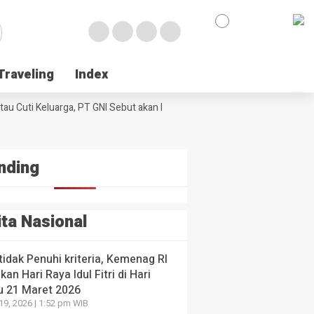
en-
kah
e
egis
urangi
k
laku
Traveling
Traveling
Index
Index
umtif
NE
ul
 Poso Jemput Peluang Besar Kakao Sulawesi di Foru
ologi
l
au Cuti Keluarga, PT GNI Sebut akan Berlaku Januari 2027
ssar
Wabup Poso 
al di
ng
I
yang lalu
 yang
 yang lalu
nding
ita Nasional
 tidak Penuhi kriteria, Kemenag RI
kan Hari Raya Idul Fitri di Hari
u 21 Maret 2026
19, 2026 | 1:52 pm WIB