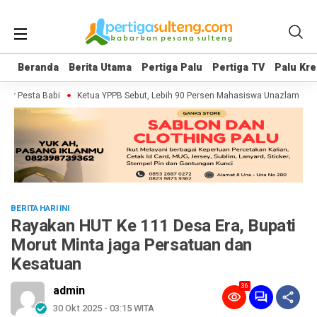
Beranda
Beranda
Berita Utama
Berita Utama
Pertiga Palu
Pertiga Palu
Pertiga TV
Pertiga TV
Palu Kre
Palu Kre
r Pesta Babi
Ketua YPPB Sebut, Lebih 90 Persen Mahasiswa Unazlam Dapat
BERITA HARI INI
Rayakan HUT Ke 111 Desa Era, Bupati
Morut Minta jaga Persatuan dan
Kesatuan
36
admin
30 Okt 2025 - 03:15 WITA