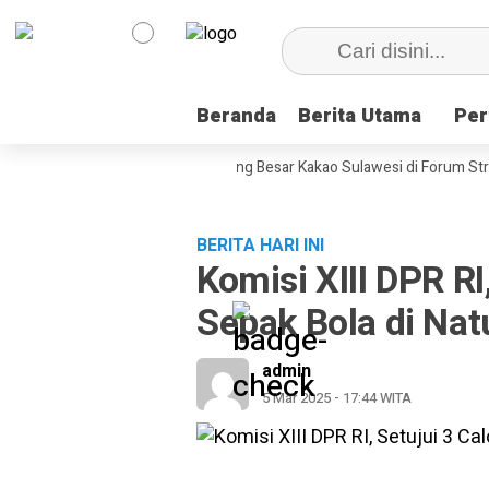
Beranda
Beranda
Berita Utama
Berita Utama
Per
Per
Wabup Poso Jemput Peluang Besar Kakao Sulawesi di Forum Strategi
BERITA HARI INI
Komisi XIII DPR R
Sepak Bola di Natu
admin
5 Mar 2025 - 17:44 WITA