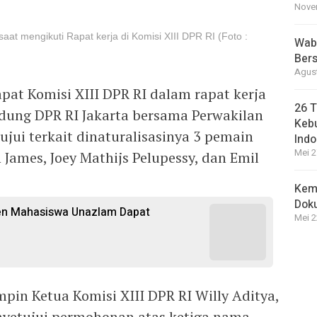
Novem
at mengikuti Rapat kerja di Komisi XIII DPR RI (Foto :
Wabu
Bers
Agust
apat Komisi XIII DPR RI dalam rapat kerja
26 T
edung DPR RI Jakarta bersama Perwakilan
Kebu
jui terkait dinaturalisasinya 3 pemain
Indo
Mei 2
James, Joey Mathijs Pelupessy, dan Emil
Kem
Dok
sen Mahasiswa Unazlam Dapat
Mei 2
pin Ketua Komisi XIII DPR RI Willy Aditya,
yetujui permohonan atas ketiga nama