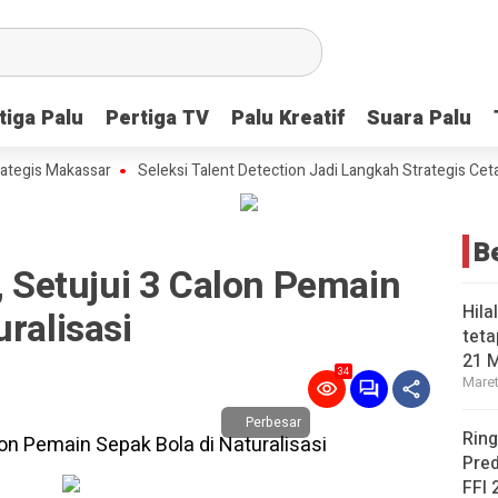
tiga Palu
tiga Palu
Pertiga TV
Pertiga TV
Palu Kreatif
Palu Kreatif
Suara Palu
Suara Palu
s Makassar
Seleksi Talent Detection Jadi Langkah Strategis Cetak Bib
B
I, Setujui 3 Calon Pemain
Hila
ralisasi
teta
21 
34
Maret
Perbesar
Ring
Pred
FFI 