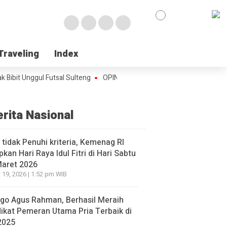
Traveling
Traveling
Index
Index
it Unggul Futsal Sulteng
OPINI : Seberapa Besar, Pengaruh Puasa Scre
erita Nasional
l tidak Penuhi kriteria, Kemenag RI
pkan Hari Raya Idul Fitri di Hari Sabtu
Maret 2026
 19, 2026 | 1:52 pm WIB
go Agus Rahman, Berhasil Meraih
ikat Pemeran Utama Pria Terbaik di
2025