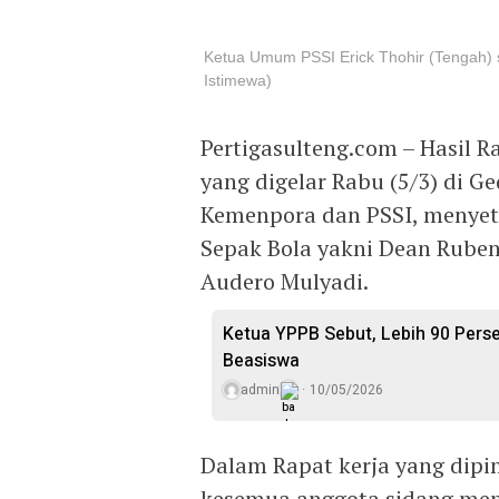
Ketua Umum PSSI Erick Thohir (Tengah) sa
Istimewa)
Pertigasulteng.com – Hasil R
yang digelar Rabu (5/3) di G
Kemenpora dan PSSI, menyetu
Sepak Bola yakni Dean Ruben 
Audero Mulyadi.
Ketua YPPB Sebut, Lebih 90 Per
Beasiswa
admin
10/05/2026
Dalam Rapat kerja yang dipim
kesemua anggota sidang men