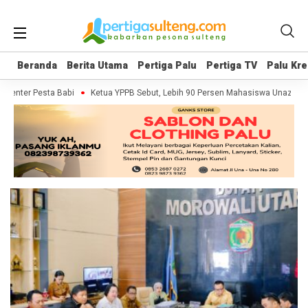
Beranda
Beranda
Berita Utama
Berita Utama
Pertiga Palu
Pertiga Palu
Pertiga TV
Pertiga TV
Palu Kre
Palu Kre
umenter Pesta Babi
Ketua YPPB Sebut, Lebih 90 Persen Mahasiswa Unazlam 