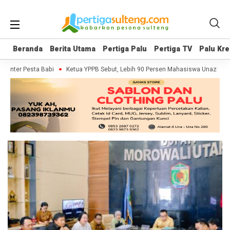
Beranda
Beranda
Berita Utama
Berita Utama
Pertiga Palu
Pertiga Palu
Pertiga TV
Pertiga TV
Palu Kre
Palu Kre
menter Pesta Babi
Ketua YPPB Sebut, Lebih 90 Persen Mahasiswa Unazlam 